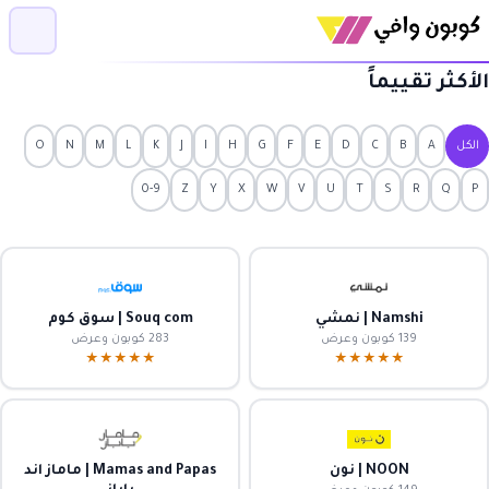
الأكثر تقييماً
الكل
A
B
C
D
E
F
G
H
I
J
K
L
M
N
O
0-9
Z
Y
X
W
V
U
T
S
R
Q
P
Namshi | نمشي
Souq com | سوق كوم
139 كوبون وعرض
283 كوبون وعرض
★★★★★
★★★★★
NOON | نون
Mamas and Papas | ماماز اند