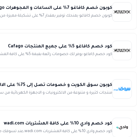
كوبون خصم كافاغو 7% على الساعات و المجوهرات Cafago
كوبون خصم كافاغو يمنحك توفير بمقدار 7% على تشكيلة مميزة من الساعات و المجوهرات Cafago. ما عليك سوى استخدام رمز تخفيض ...
كود خصم كافاغو 5% على جميع المنتجات Cafago
كود خصم كافاغو يوفر لك خصومات رائعة بقيمة 5% على كافة المشتريات عند شرائلك أى منتج من جميع الأقسام Cafago. وفر أكثر م...
كوبون سوق الكويت و خصومات تصل إلى 75% على الالكترونيات من Souq
منتجات كثيرة و متنوعة من الالكترونيات و الاجهزة الكهربائية من سوق الكويت و ت
كود خصم وادي 10% على كافة المشتريات wadi.com
كود خصم وادي 10% على كافة المشتريات wadi.com،عند تسوقك من متجر وادي مع خدمة التوصيل و الدفع عند الإسلام لدول الخليج.