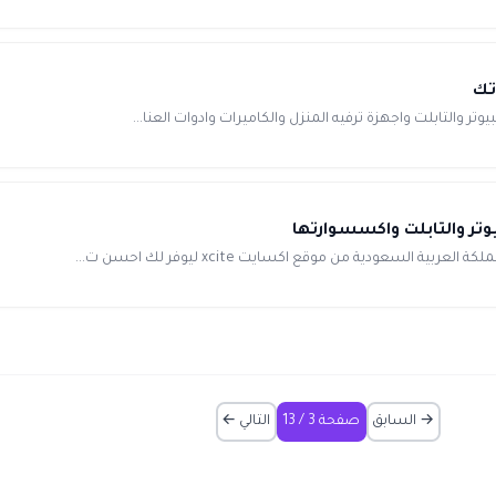
سعودية من موقع اكسايت xcite ليوفر لك احسن ت...
→ السابق
صفحة 3 / 13
التالي ←