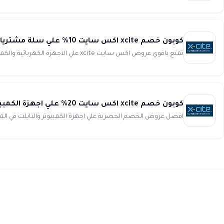
كوبون خصم xcite اكس سايت 10% علي سلة مشترياتك
تمتع باقوي عروض اكس سايت xcite علي الاجهزة الكهربائية والكمبيوتر والتابلت واجهزة ترفيه المنزل والكاميرات وادوات العنا...
كوبون خصم xcite اكس سايت 20% علي اجهزة الكمبيوتر والتابلت واكسسوارتها
افصل عروض الخصم الحصرية علي اجهزة الكمبيوتر والتابلت في المملكة العربية ال