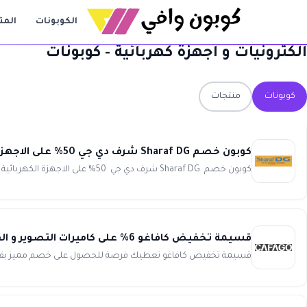
الكوبونات
المت
الكترونيات و أجهزة كهربائية - كوبونات
كوبونات
منتجات
كوبون خصم Sharaf DG شرف دي جي 50% على الاجهزة الكهربائية والهواتف والتابلت
كوبون خصم Sharaf DG شرف دي جي 50% على الاجهزة الكهربائية والهواتف والتابلت انسخ الكود (LODY) ضف الى سلة شرا...
قسيمة تخفيض كافاغو 6% على كاميرات التصوير و الفيديو Cafago
قسيمة تخفيض كافاغو تعطيك فرصة للحصول على خصم مميز بقيمة 6% على كاميرات التصوير و الفيديو Cafago. استخدم كود خصم ك