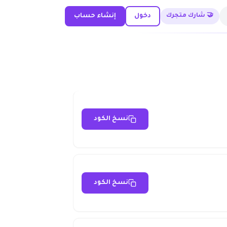
🤝 شارك متجرك
دخول
إنشاء حساب
نسخ الكود
نسخ الكود